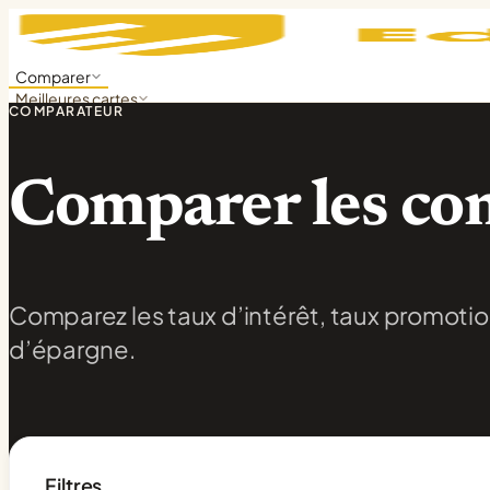
Comparer
Meilleures cartes
COMPARATEUR
Meilleurs comptes
Divulgation de l'annonceur
Comparer les co
EN
FR
Comparez les taux d’intérêt, taux promoti
d’épargne.
Filtres