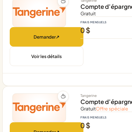
Tangerine
Compte d’épargne 
Gratuit
FRAIS MENSUELS
0 $
Demander
↗
Voir les détails
Tangerine
Compte d’épargne
Gratuit
Offre spéciale
FRAIS MENSUELS
0 $
Demander
↗