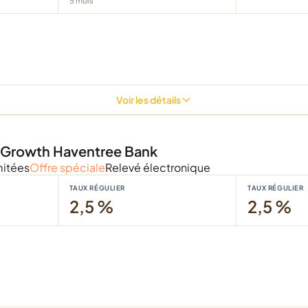
5
mois
Voir les détails
Growth Haventree Bank
mitées
Offre spéciale
Relevé électronique
TAUX RÉGULIER
TAUX RÉGULIER
2,5 %
2,5 %