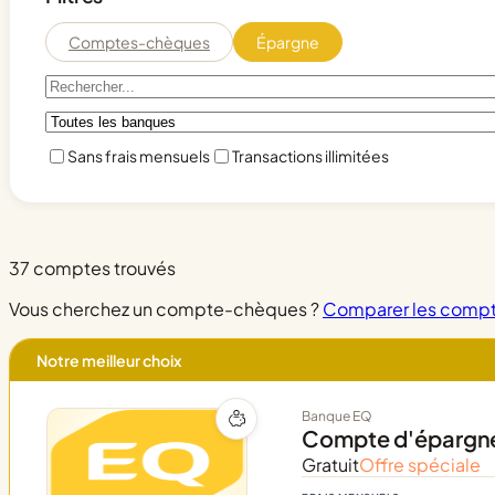
Comptes-chèques
Épargne
Sans frais mensuels
Transactions illimitées
37
comptes trouvés
Vous cherchez un compte-chèques ?
Comparer les comp
Notre meilleur choix
Banque EQ
Compte d'épargne
Gratuit
Offre spéciale